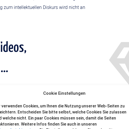
g zum intellektuellen Diskurs wird nicht an
Videos,
 …
mmensen Schatz an Daten: Texte, Bilder,
Cookie Einstellungen
oordinaten, Zutatenlisten,
r verwenden Cookies, um Ihnen die Nutzung unserer Web-Seiten zu
ientabellen und vieles mehr – Daten, die
leichtern. Entscheiden Sie bitte selbst, welche Cookies Sie zulassen
d welche nicht. Ein paar Cookies müssen sein, damit die Seiten
höheren Wert haben denn je.
nktonieren. Weitere Infos finden Sie auch in unseren