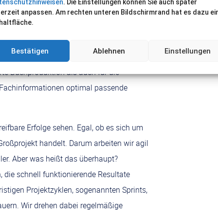
tenschutzhinweisen
. Die Einstellungen können Sie auch später
stem unterstützt den Verlag dabei, diese
derzeit anpassen. Am rechten unteren Bildschirmrand hat es dazu ei
haltfläche.
ngsgrad in die verschiedensten Kanäle und
om Buch über das E-Book bis zum Online-
Bestätigen
Ablehnen
Einstellungen
ologiepartner der sitefusion GmbH bieten wir
rte Buchproduktion als auch für die
n Fachinformationen optimal passende
eifbare Erfolge sehen. Egal, ob es sich um
roßprojekt handelt. Darum arbeiten wir agil
bler. Aber was heißt das überhaupt?
n, die schnell funktionierende Resultate
fristigen Projektzyklen, sogenannten Sprints,
auern. Wir drehen dabei regelmäßige