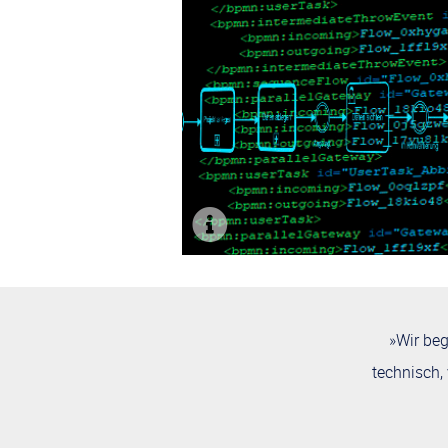

Douglas C. Engelbart
ist Ihnen viellei
seiner als »The Mother of All Demos«
bekannt. Nicht weniger bedeutend ist s
»Wir beg
Conceptual Framework«. Darin beschreib
technisch,
Foto: SRI International. CC BY-SA 3.0. Engel