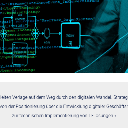
cht durch die Erfindung der Computermaus und
 berühmt gewordenen Präsentation derselben
ein Bericht »Augmenting Human Intellect: A
leiten Verlage auf dem Weg durch den digitalen Wandel. Strate
t er den Grundstein für einen digitalen Wandel.
 von der Positionierung über die Entwicklung digitaler Geschäfts
bart bei der Präsentation der Coumputermaus.
zur technischen Implementierung von IT-Lösungen.«