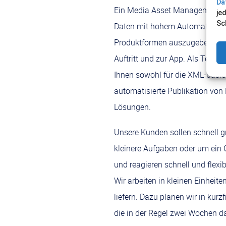
Da
Ein Media Asset Management-Sy
je
Sc
Daten mit hohem Automatisieru
Produktformen auszugeben – v
Auftritt und zur App. Als Techn
Ihnen sowohl für die XML-basie
automatisierte Publikation vo
Lösungen.
Unsere Kunden sollen schnell gr
kleinere Aufgaben oder um ein G
und reagieren schnell und flexi
Wir arbeiten in kleinen Einheite
liefern. Dazu planen wir in kurz
die in der Regel zwei Wochen d