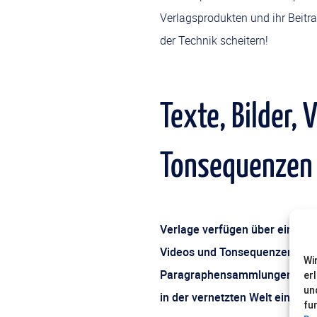
Verlagsprodukten und ihr Beitra
der Technik scheitern!
Texte, Bilder, 
Tonsequenzen
Verlage verfügen über einen i
Videos und Tonsequenzen, Geok
Wi
Paragraphensammlungen, ­Kalor
er
un
in der vernetzten Welt einen 
fu