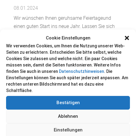
08.01.2024
Wir wünschen Ihnen geruhsame Feiertageund
einen guten Start ins neue Jahr. Lassen Sie sich
von uns animieren!
Cookie Einstellungen
Weiterlesen
=
Wir verwenden Cookies, um Ihnen die Nutzung unserer Web-
Seiten zu erleichtern. Entscheiden Sie bitte selbst, welche
Cookies Sie zulassen und welche nicht. Ein paar Cookies
Das pagina-Zeitreise-Quiz ist gelöst!
müssen sein, damit die Seiten funktonieren. Weitere Infos
finden Sie auch in unseren
Datenschutzhinweisen
. Die
Einstellungen können Sie auch später jederzeit anpassen. Am
10.11.2023
rechten unteren Bildschirmrand hat es dazu eine
Das Zeitreise-Quiz ist gelöst und die
Schaltfläche.
GewinnerInnen stehen fest. Mehr dazu hier:
Bestätigen
Weiterlesen
=
Ablehnen
pagina EPUB-Checker 2.0.10 ist verfügbar
Einstellungen