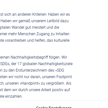
st sich an anderen Kriterien: Haben wir es
n? Haben wir gemäß unserem Leitbild dazu
gitalen Wandel gut meistert und die
ss immer mehr Menschen Zugang zu Inhalten
e vorantreiben und helfen, das kulturelle
dernen Nachhaltigkeitsbegriff folgen. Wir
 SDGs, der 17 globalen Nachhaltigkeitsziele
len zu den Erstunterzeichnern des »SDG
en wir nicht nur daran, unseren Footprint
ch, unseren »Handprint« zu vergrößern. Als
it dem wir durch unsere Arbeit positiv auf
ele einzahlen.
4, 9 und 10 verpflichtet.
Cookie Einstellungen