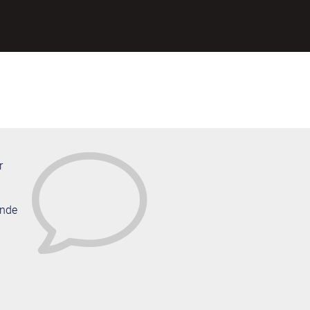
v
r
ende