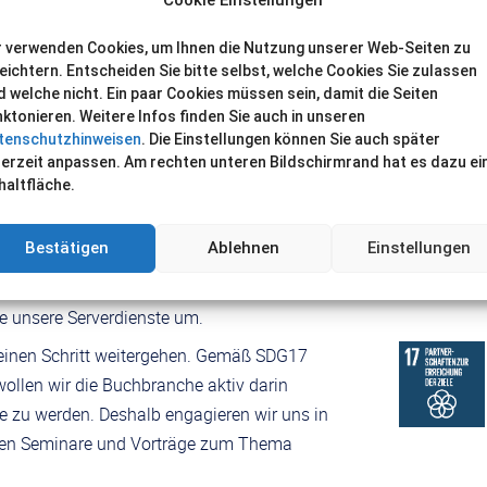
 „Innovation und Infrastruktur“ sowie
r verwenden Cookies, um Ihnen die Nutzung unserer Web-Seiten zu
ehen wir, dass wir als Spezialisten für das
leichtern. Entscheiden Sie bitte selbst, welche Cookies Sie zulassen
d welche nicht. Ein paar Cookies müssen sein, damit die Seiten
n gesellschaftlichen Impact erreichen
nktonieren. Weitere Infos finden Sie auch in unseren
 wir unseren Erfolg.
tenschutzhinweisen
. Die Einstellungen können Sie auch später
derzeit anpassen. Am rechten unteren Bildschirmrand hat es dazu ei
seres ökologischen Fußabdrucks (analog SDG
haltfläche.
rer Ziele. Längst beziehen wir zu 100%
üros optimiert, unterstützen die
Bestätigen
Ablehnen
Einstellungen
 einer E-Bike-Ladestation. Bis Ende 2022
d-Angebote auch auf 100% Ökostrom
le unsere Serverdienste um.
einen Schritt weitergehen. Gemäß SDG17
wollen wir die Buchbranche aktiv darin
he zu werden. Deshalb engagieren wir uns in
ieten Seminare und Vorträge zum Thema