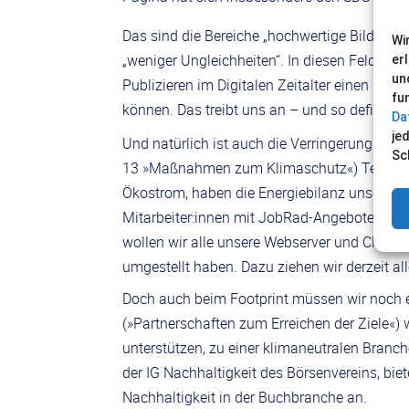
Das sind die Bereiche „hochwertige Bildung“,
Wi
„weniger Ungleichheiten“. In diesen Feldern s
er
un
Publizieren im Digitalen Zeitalter einen hohe
fu
können. Das treibt uns an – und so definieren
Da
je
Und natürlich ist auch die Verringerung un
Sc
13 »Maßnahmen zum Klimaschutz«) Teil unse
Ökostrom, haben die Energiebilanz unseres B
Mitarbeiter:innen mit JobRad-Angeboten und
wollen wir alle unsere Webserver und Clou
umgestellt haben. Dazu ziehen wir derzeit al
Doch auch beim Footprint müssen wir noch 
(»Partnerschaften zum Erreichen der Ziele«) 
unterstützen, zu einer klimaneutralen Branc
der IG Nachhaltigkeit des Börsenvereins, b
Nachhaltigkeit in der Buchbranche an.