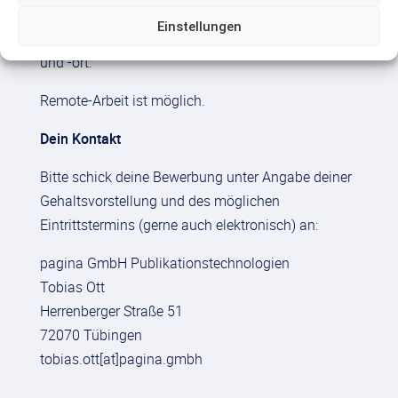
einer der lebenswertesten Städte Deutschlands,
Einstellungen
ggf. auch mit Flexibilität in Hinsicht auf Arbeitszeit
und -ort.
Remote-Arbeit ist möglich.
Dein Kontakt
Bitte schick deine Bewerbung unter Angabe deiner
Gehaltsvorstellung und des möglichen
Eintrittstermins (gerne auch elektronisch) an:
pagina GmbH Publikationstechnologien
Tobias Ott
Herrenberger Straße 51
72070 Tübingen
tobias.ott[at]pagina.gmbh