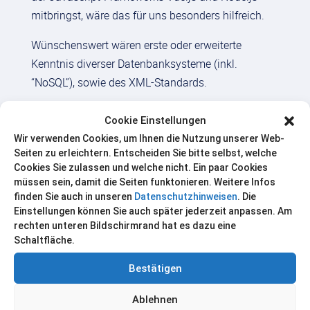
mitbringst, wäre das für uns besonders hilfreich.
Wünschenswert wären erste oder erweiterte
Kenntnis diverser Datenbanksysteme (inkl.
“NoSQL”), sowie des XML-Standards.
Wichtig ist, dass du gerne im Bereich Kultur,
Cookie Einstellungen
Bildung, Wissenschaft arbeiten möchtest. Die
Wir verwenden Cookies, um Ihnen die Nutzung unserer Web-
Gegenstände, um die wir uns täglich kümmern,
Seiten zu erleichtern. Entscheiden Sie bitte selbst, welche
sind digitalisierte Autorhandschriften,
Cookies Sie zulassen und welche nicht. Ein paar Cookies
müssen sein, damit die Seiten funktonieren. Weitere Infos
Kunstdenkmäler, Sprachdaten usw.
finden Sie auch in unseren
Datenschutzhinweisen
. Die
Einstellungen können Sie auch später jederzeit anpassen. Am
Das gibt es noch bei uns
rechten unteren Bildschirmrand hat es dazu eine
Schaltfläche.
Familiäre Unternehmenskultur,
eigenverantwortliche Teams aus verschiedenen
Bestätigen
Bereichen, sympathische Kollegen, einen
Ablehnen
abwechslungsreichen, anspruchsvollen Job in