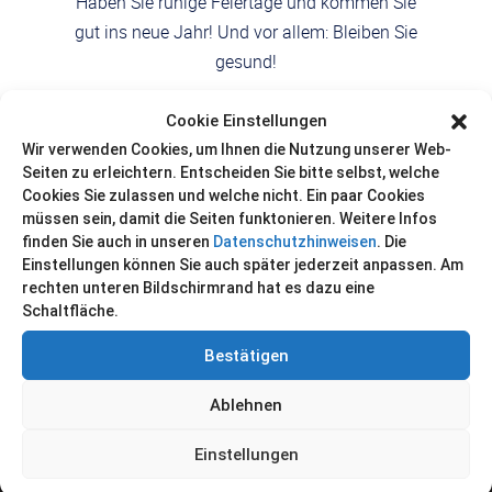
Haben Sie ruhige Feiertage und kommen Sie
gut ins neue Jahr! Und vor allem: Bleiben Sie
gesund!
Und jetzt viel Spaß mit
Josh Turner
und den
Cookie Einstellungen
Ladybugs
. Tanzen Sie ruhig 😉
Wir verwenden Cookies, um Ihnen die Nutzung unserer Web-
Seiten zu erleichtern. Entscheiden Sie bitte selbst, welche
Cookies Sie zulassen und welche nicht. Ein paar Cookies
Rock it!
müssen sein, damit die Seiten funktonieren. Weitere Infos
finden Sie auch in unseren
Datenschutzhinweisen
. Die
Einstellungen können Sie auch später jederzeit anpassen. Am
Zurück
rechten unteren Bildschirmrand hat es dazu eine
Schaltfläche.
Bestätigen
Ablehnen
Über uns
Einstellungen
Firmengeschichte